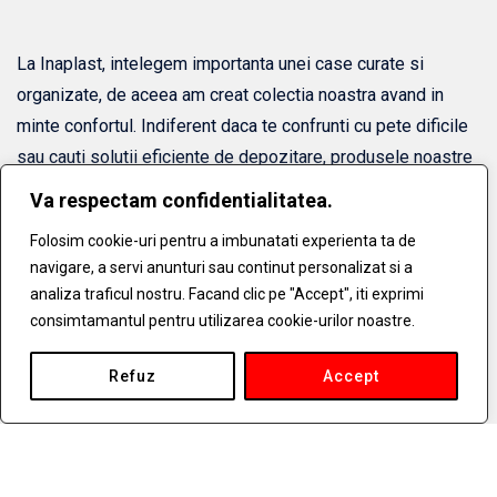
La Inaplast, intelegem importanta unei case curate si
organizate, de aceea am creat colectia noastra avand in
minte confortul. Indiferent daca te confrunti cu pete dificile
sau cauti solutii eficiente de depozitare, produsele noastre
sunt adaptate pentru a-ti satisface nevoile. Spune adio
Va respectam confidentialitatea.
dezordinei si saluta un spatiu de trai mai curat si mai
Folosim cookie-uri pentru a imbunatati experienta ta de
organizat cu Plastina - acolo unde practicitatea intalneste
navigare, a servi anunturi sau continut personalizat si a
inovatia pentru solutii de curatenie si depozitare in casa
analiza traficul nostru. Facand clic pe "Accept", iti exprimi
fara griji.
consimtamantul pentru utilizarea cookie-urilor noastre.
Refuz
Accept
Linkuri Utile