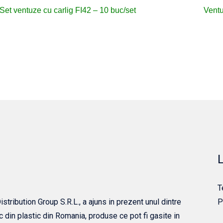
Set ventuze cu carlig FI42 – 10 buc/set
Ventu
L
T
tribution Group S.R.L., a ajuns in prezent unul dintre
P
c din plastic din Romania, produse ce pot fi gasite in