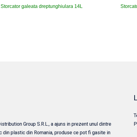
Storcator galeata dreptunghiulara 14L
Storcat
L
T
tribution Group S.R.L., a ajuns in prezent unul dintre
P
c din plastic din Romania, produse ce pot fi gasite in