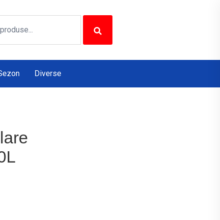
Sezon
Diverse
lare
60L